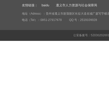
友情链接：
baidu
遵义市人力资源与社会保障局
地址（Adress）：贵州省遵义市新蒲新区长征大道名城广厦写字楼北
电话（Tel）：0851-27917678 QQ 号：2519109928
公安备案号：52030202001