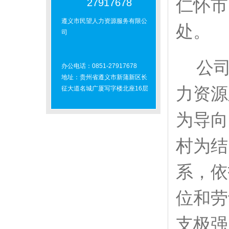
仁怀市
27917678
遵义市民望人力资源服务有限公
处。
司
公
办公电话：0851-27917678
地址：贵州省遵义市新蒲新区长
力资源
征大道名城广厦写字楼北座16层
为导向
村为结
系，依
位和劳
支极强