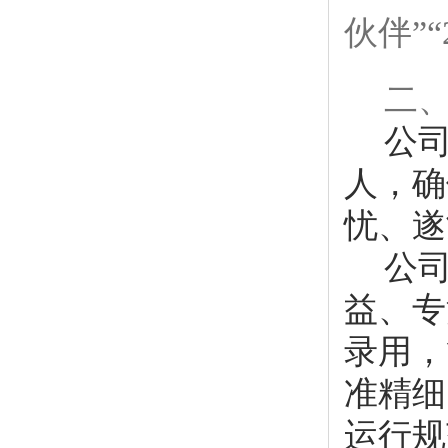
伙伴”
二、
公
人，确
忧、遂
公
益、专
录用，
准精细
运行规