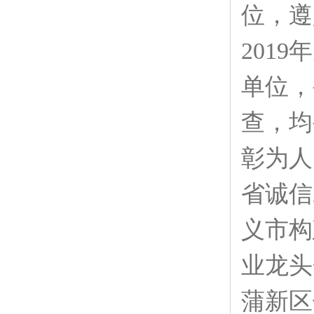
位，遵
201
单位，
查，均
彰为人
省诚信
义市构
业龙头
蒲新区